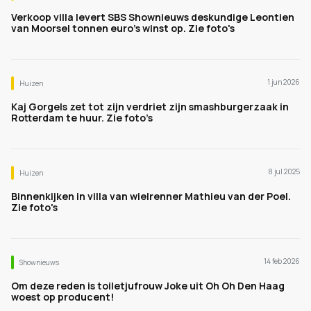
Verkoop villa levert SBS Shownieuws deskundige Leontien
van Moorsel tonnen euro's winst op. Zie foto's
1 jun 2026
Huizen
Kaj Gorgels zet tot zijn verdriet zijn smashburgerzaak in
Rotterdam te huur. Zie foto’s
8 jul 2025
Huizen
Binnenkijken in villa van wielrenner Mathieu van der Poel.
Zie foto's
14 feb 2026
Shownieuws
Om deze reden is toiletjufrouw Joke uit Oh Oh Den Haag
woest op producent!