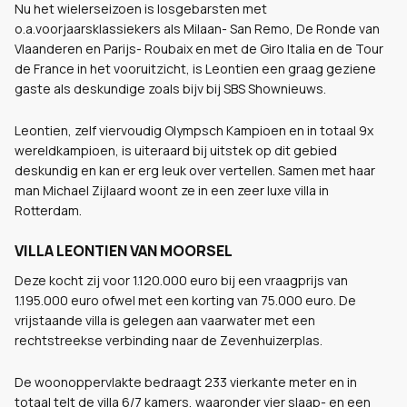
Nu het wielerseizoen is losgebarsten met
o.a.voorjaarsklassiekers als Milaan- San Remo, De Ronde van
Vlaanderen en Parijs- Roubaix en met de Giro Italia en de Tour
de France in het vooruitzicht, is Leontien een graag geziene
gaste als deskundige zoals bijv bij SBS Shownieuws.
Leontien, zelf viervoudig Olympsch Kampioen en in totaal 9x
wereldkampioen, is uiteraard bij uitstek op dit gebied
deskundig en kan er erg leuk over vertellen. Samen met haar
man Michael Zijlaard woont ze in een zeer luxe villa in
Rotterdam.
VILLA LEONTIEN VAN MOORSEL
Deze kocht zij voor 1.120.000 euro bij een vraagprijs van
1.195.000 euro ofwel met een korting van 75.000 euro. De
vrijstaande villa is gelegen aan vaarwater met een
rechtstreekse verbinding naar de Zevenhuizerplas.
De woonoppervlakte bedraagt 233 vierkante meter en in
totaal telt de villa 6/7 kamers, waaronder vier slaap- en een