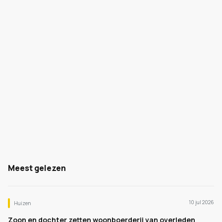
Meest gelezen
10 jul 2026
Huizen
Zoon en dochter zetten woonboerderij van overleden