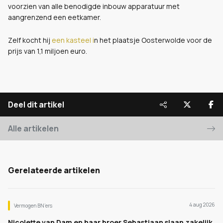
voorzien van alle benodigde inbouw apparatuur met
aangrenzend een eetkamer.
Zelf kocht hij
een kasteel i
n het plaatsje Oosterwolde voor de
prijs van 1,1 miljoen euro.
Deel dit artikel
Alle artikelen
Gerelateerde artikelen
4 aug 2026
Vermogen BN’ers
Nicolette van Dam en haar broer Sebastiaan slaan zakelijk