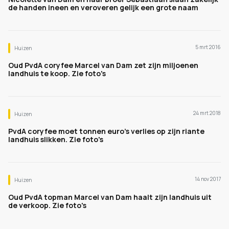
de handen ineen en veroveren gelijk een grote naam
5 mrt 2016
Huizen
Oud PvdA coryfee Marcel van Dam zet zijn miljoenen
landhuis te koop. Zie foto's
24 mrt 2018
Huizen
PvdA coryfee moet tonnen euro's verlies op zijn riante
landhuis slikken. Zie foto's
14 nov 2017
Huizen
Oud PvdA topman Marcel van Dam haalt zijn landhuis uit
de verkoop. Zie foto's