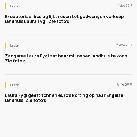
1 dec 2017
Huizen
Executoriaal beslag lijkt reden tot gedwongen verkoop
landhuis Laura Fygi. Zie foto's
25 nov 2017
Huizen
Zangeres Laura Fygi zet haar miljoenen landhuis te koop.
Zie foto's
5 mei 2018
Huizen
Laura Fygi geeft tonnen euro's korting op haar Engelse
landhuis. Zie foto's